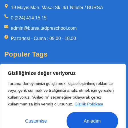
19 Mayıs Mah. Masal Sk. 4/1 Nilüfer / BURSA
0 (224) 414 15 15
admin@bursa.tadpreschool.com
Pazartesi - Cuma : 09.00 - 18.00
Populer Tags
İngilizce Gündüz Bakımevi Bursa
Gizliliğinize değer veriyoruz
Bursa Gündüz Bakımevi
Tarama deneyiminizi geliştirmek, kişiselleştirilmiş reklamlar
Gündüz Bakımevi Bursa
veya içerik sunmak ve trafiğimizi analiz etmek için çerezleri
kullanıyoruz. “Anladım” seçeneğine tıklayarak çerez
kullanımımıza izin vermiş olursunuz.
Gizlilik Politikası
Türk-Amerikan Derneği Merkez
Copyright © 2024 Özel TAK Bursa Anaokulu Tüm Hakları Saklıdır.
Customise
Anladım