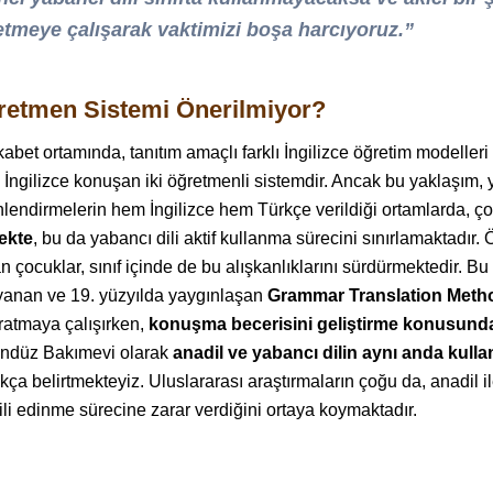
tmeye çalışarak vaktimizi boşa harcıyoruz.”
retmen Sistemi Önerilmiyor?
kabet ortamında, tanıtım amaçlı farklı İngilizce öğretim modelleri
ise İngilizce konuşan iki öğretmenli sistemdir. Ancak bu yaklaşım,
önlendirmelerin hem İngilizce hem Türkçe verildiği ortamlarda, ç
ekte
, bu da yabancı dili aktif kullanma sürecini sınırlamaktadı
n çocuklar, sınıf içinde de bu alışkanlıklarını sürdürmektedir. 
yanan ve 19. yüzyılda yaygınlaşan
Grammar Translation Meth
vratmaya çalışırken,
konuşma becerisini geliştirme konusunda
ndüz Bakımevi olarak
anadil ve yabancı dilin aynı anda kull
kça belirtmekteyiz. Uluslararası araştırmaların çoğu da, anadil i
ili edinme sürecine zarar verdiğini ortaya koymaktadır.