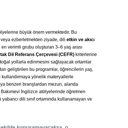
atölyelerine büyük önem vermektedir. Bu
n veya ezberletmekten ziyade, dili
etkin ve akıcı
 en verimli grubu oluşturan 3–6 yaş arası
tak Dil Referans Çerçevesi (CEFR)
kriterlerine
doğal yollarla edinmesini sağlayacak ortamlar
 geliştirilen bu programlar, öğrencilerin yaş,
li kullandırmaya yönelik materyallerle
veya benzeri branşlardan mezun, alanda
akımevi İngilizce atölyelerinde öğretmen
yabancı dili sınıf ortamında kullanamayan ve
r şekilde konuşamayacaksa, o