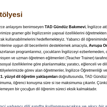
Atölyesi
izce anlayışını benimseyen
TAD Gündüz Bakımevi
, İngilizce 
rimize gramer gibi İngilizcenin yapısal özelliklerini öğretmekte
ak kullanabilmelerini hedeflemekteyiz. Yabancı dil öğreniminde
imlerine uygun dil becerilerini desteklemek amacıyla,
Avrupa Or
zırlanan programlarımız, çocukların İngilizceyi ezberlemeden, 
syen ve uzman öğretmen eğitmenleri (Teacher Trainer) tarafından
 sosyal özelliklerine göre planlanmakta; yaratıcı, eğlenceli ve di
tölyelerimizde görev alan öğretmenler, İngilizce Öğretmenliği 
21. yüzyıl dil öğretim yaklaşımları
doğrultusunda, TAD Gündüz B
muma, öğrenci konuşma süre si ise maksimuma çıkarılır. Çünkü 
edemeyen bir çocuğun dil öğrenim süreci eksik kalmaktadır.
ci yabancı dili sınıfta kullanmayacaksa ve akıcı bi