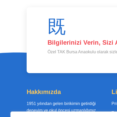
Bilgilerinizi Verin, Sizi
Özel TAK Bursa Anaokulu olarak sizler
Hakkımızda
L
1951 yılından gelen birikimin getirdiği
Pr
deneyim ve okul öncesi uzmanlığımız
Te