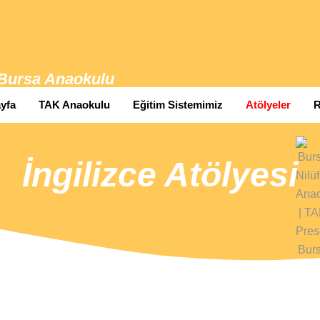
Bursa Anaokulu
yfa
TAK Anaokulu
Eğitim Sistemimiz
Atölyeler
R
İngilizce Atölyesi