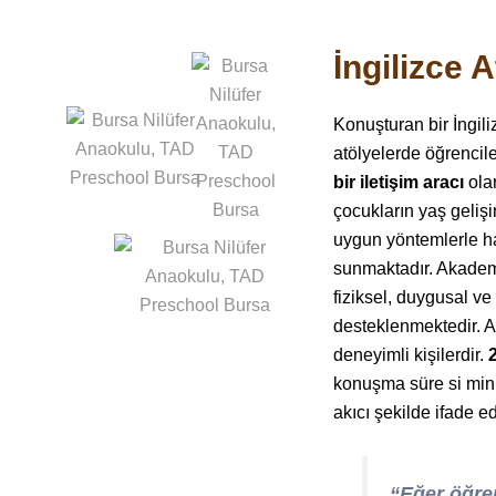
İngilizce 
Konuşturan bir İngil
atölyelerde öğrencile
bir iletişim aracı
olar
çocukların yaş geliş
uygun yöntemlerle ha
sunmaktadır. Akademi
fiziksel, duygusal ve
desteklenmektedir. A
deneyimli kişilerdir.
konuşma süre si mini
akıcı şekilde ifade 
“Eğer öğren