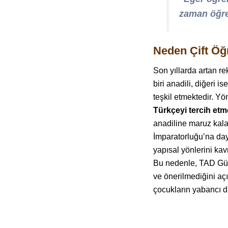
zaman öğre
Neden Çift Öğ
Son yıllarda artan re
biri anadili, diğeri 
teşkil etmektedir. Y
Türkçeyi tercih etm
anadiline maruz kala
İmparatorluğu’na da
yapısal yönlerini ka
Bu nedenle, TAD Gü
ve önerilmediğini açı
çocukların yabancı d