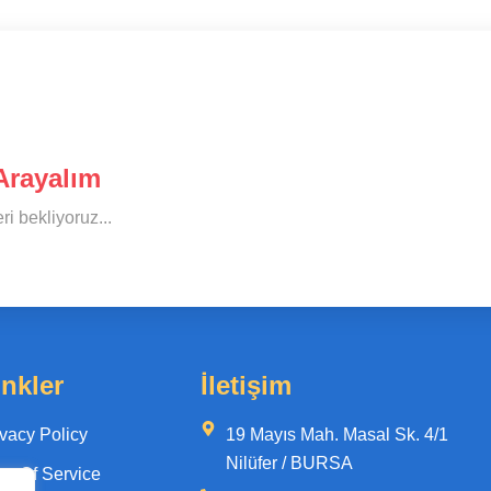
 Arayalım
i bekliyoruz...
inkler
İletişim
ivacy Policy
19 Mayıs Mah. Masal Sk. 4/1
Nilüfer / BURSA
rm Of Service